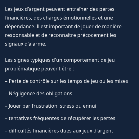
Les jeux d'argent peuvent entraîner des pertes
financières, des charges émotionnelles et une
dépendance. Il est important de jouer de manière
responsable et de reconnaître précocement les
signaux d'alarme.
Les signes typiques d'un comportement de jeu
problématique peuvent être :
– Perte de contrôle sur les temps de jeu ou les mises
– Négligence des obligations
– Jouer par frustration, stress ou ennui
– tentatives fréquentes de récupérer les pertes
– difficultés financières dues aux jeux d'argent