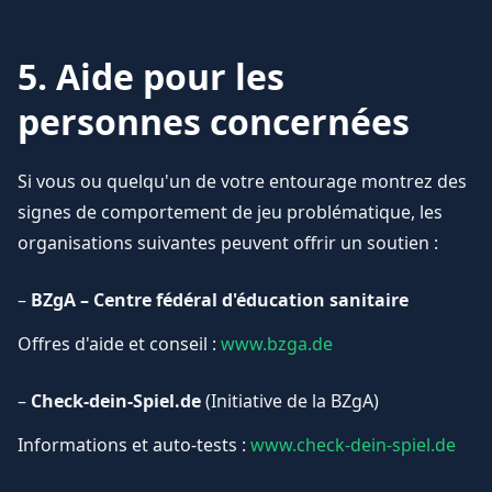
5. Aide pour les
personnes concernées
Si vous ou quelqu'un de votre entourage montrez des
signes de comportement de jeu problématique, les
organisations suivantes peuvent offrir un soutien :
–
BZgA – Centre fédéral d'éducation sanitaire
Offres d'aide et conseil :
www.bzga.de
–
Check-dein-Spiel.de
(Initiative de la BZgA)
Informations et auto-tests :
www.check-dein-spiel.de