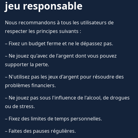
jeu responsable
Nous recommandons à tous les utilisateurs de
respecter les principes suivants :
– Fixez un budget ferme et ne le dépassez pas.
– Ne jouez qu'avec de l'argent dont vous pouvez
supporter la perte.
– N'utilisez pas les jeux d'argent pour résoudre des
problèmes financiers.
– Ne jouez pas sous l'influence de l'alcool, de drogues
ou de stress.
– Fixez des limites de temps personnelles.
– Faites des pauses régulières.