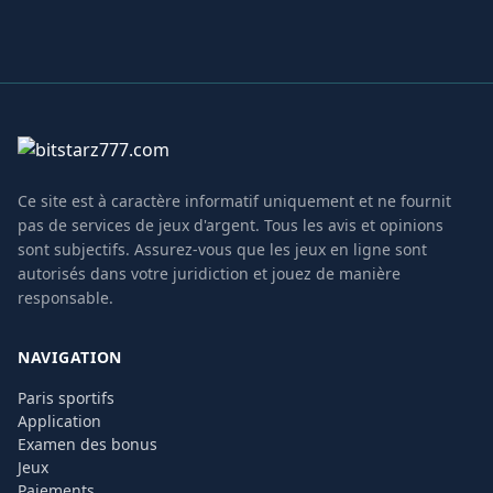
Ce site est à caractère informatif uniquement et ne fournit
pas de services de jeux d'argent. Tous les avis et opinions
sont subjectifs. Assurez-vous que les jeux en ligne sont
autorisés dans votre juridiction et jouez de manière
responsable.
NAVIGATION
Paris sportifs
Application
Examen des bonus
Jeux
Paiements