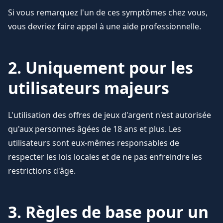
Si vous remarquez l'un de ces symptômes chez vous,
vous devriez faire appel à une aide professionnelle.
2. Uniquement pour les
utilisateurs majeurs
L'utilisation des offres de jeux d'argent n'est autorisée
qu'aux personnes âgées de 18 ans et plus. Les
utilisateurs sont eux-mêmes responsables de
respecter les lois locales et de ne pas enfreindre les
restrictions d'âge.
3. Règles de base pour un