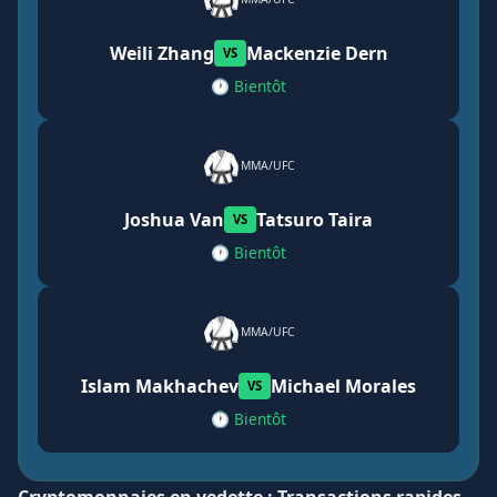
Weili Zhang
Mackenzie Dern
VS
🕐 Bientôt
🥋
MMA/UFC
Joshua Van
Tatsuro Taira
VS
🕐 Bientôt
🥋
MMA/UFC
Islam Makhachev
Michael Morales
VS
🕐 Bientôt