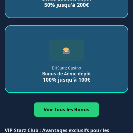
50% jusqu'à 200€
🎰
BitStarz Casino
Bonus de 4ème dépôt
100% jusqu'à 100€
Voir Tous les Bonus
VIP-Starz-Club : Avantages exclusifs pour les