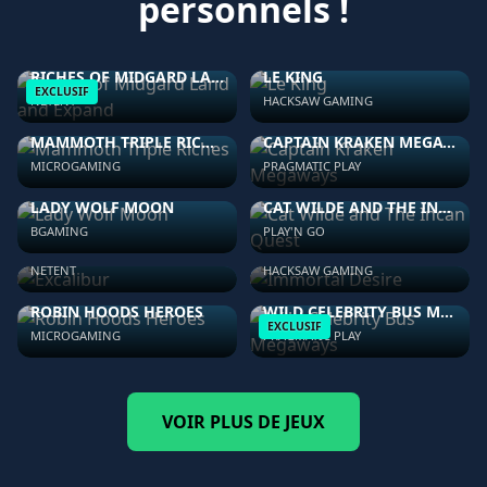
personnels !
RICHES OF MIDGARD LAND AND EXPAND
LE KING
EXCLUSIF
NETENT
HACKSAW GAMING
MAMMOTH TRIPLE RICHES
CAPTAIN KRAKEN MEGAWAYS
MICROGAMING
PRAGMATIC PLAY
LADY WOLF MOON
СAT WILDE AND THE INCAN QUEST
BGAMING
PLAY'N GO
EXCALIBUR
IMMORTAL DESIRE
NETENT
HACKSAW GAMING
ROBIN HOODS HEROES
WILD CELEBRITY BUS MEGAWAYS
EXCLUSIF
MICROGAMING
PRAGMATIC PLAY
VOIR PLUS DE JEUX