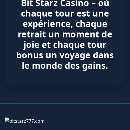
Bit Starz Casino – où
chaque tour est une
expérience, chaque
retrait un moment de
joie et chaque tour
bonus un voyage dans
le monde des gains.