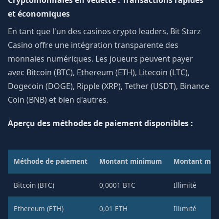
Cryptomonnaies en vedette : Transactions rapides
et économiques
En tant que l'un des casinos crypto leaders, Bit Starz
Casino offre une intégration transparente des
monnaies numériques. Les joueurs peuvent payer
avec Bitcoin (BTC), Ethereum (ETH), Litecoin (LTC),
Dogecoin (DOGE), Ripple (XRP), Tether (USDT), Binance
Coin (BNB) et bien d'autres.
Aperçu des méthodes de paiement disponibles :
Méthode de paiement
Montant minimum
Montant ma
Bitcoin (BTC)
0,0001 BTC
Illimité
Ethereum (ETH)
0,01 ETH
Illimité