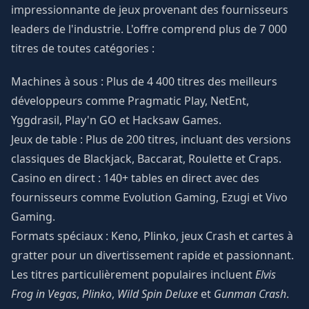
impressionnante de jeux provenant des fournisseurs
leaders de l'industrie. L'offre comprend plus de 7 000
titres de toutes catégories :
Machines à sous : Plus de 4 400 titres des meilleurs
développeurs comme Pragmatic Play, NetEnt,
Yggdrasil, Play'n GO et Hacksaw Games.
Jeux de table : Plus de 200 titres, incluant des versions
classiques de Blackjack, Baccarat, Roulette et Craps.
Casino en direct : 140+ tables en direct avec des
fournisseurs comme Evolution Gaming, Ezugi et Vivo
Gaming.
Formats spéciaux : Keno, Plinko, jeux Crash et cartes à
gratter pour un divertissement rapide et passionnant.
Les titres particulièrement populaires incluent
Elvis
Frog in Vegas
,
Plinko
,
Wild Spin Deluxe
et
Gunman Crash
.