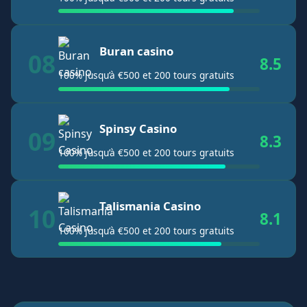
Buran casino
08
8.5
100% jusqu’à €500 et 200 tours gratuits
Spinsy Casino
09
8.3
100% jusqu’à €500 et 200 tours gratuits
Talismania Casino
10
8.1
100% jusqu’à €500 et 200 tours gratuits